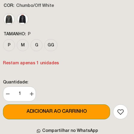
COR:
Chumbo/Off White
TAMANHO:
P
P
M
G
GG
Restam apenas 1 unidades
Quantidade:
Diminuir
Aumentar
a
a
quantidade
quantidade
de
de
ADICIONAR AO CARRINHO
JAQUETA
JAQUETA
PUFFER
PUFFER
DUPLA
DUPLA
FACE
FACE
Compartilhar no WhatsApp
PLUMA
PLUMA