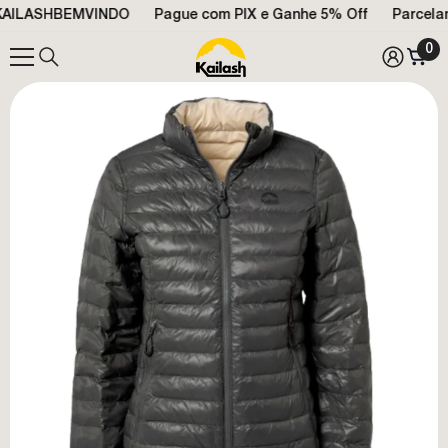
ILASHBEMVINDO
PULAR PARA O CONTEÚDO
Pague com PIX e Ganhe
5% Off
Parcelamen
0
0
ite