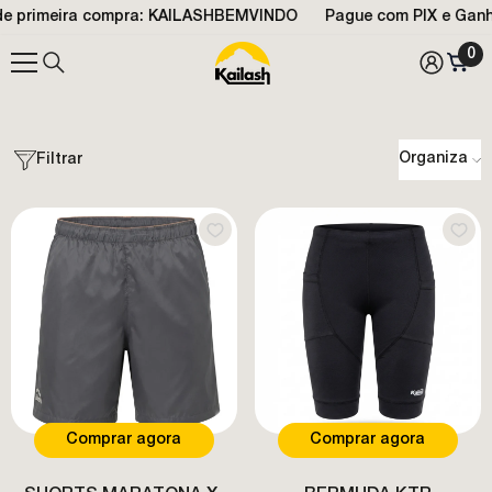
 primeira compra: KAILASHBEMVINDO
PULAR PARA O CONTEÚDO
Pague com PIX e Ganhe
0
0
ite
Organizar
Filtrar
Comprar agora
Comprar agora