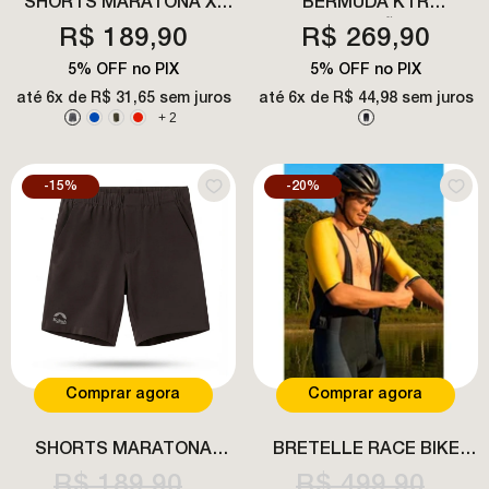
SHORTS MARATONA X-
BERMUDA KTR
LITE MASCULINO
COMPRESSÃO PRO
R$ 189,90
R$ 269,90
UNISSEX
5% OFF no PIX
5% OFF no PIX
até
6x de R$ 31,65
sem juros
até
6x de R$ 44,98
sem juros
+
2
-15%
-20%
Comprar agora
Comprar agora
SHORTS MARATONA
BRETELLE RACE BIKE
ELASTIC MASCULINO
GEL MASCULINO
R$ 189,90
R$ 499,90