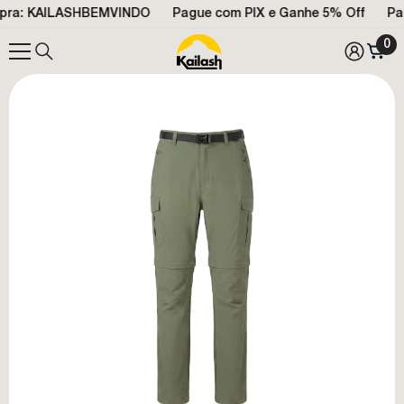
a: KAILASHBEMVINDO
PULAR PARA O CONTEÚDO
Pague com PIX e Ganhe
5% Off
Parce
0
0
ite