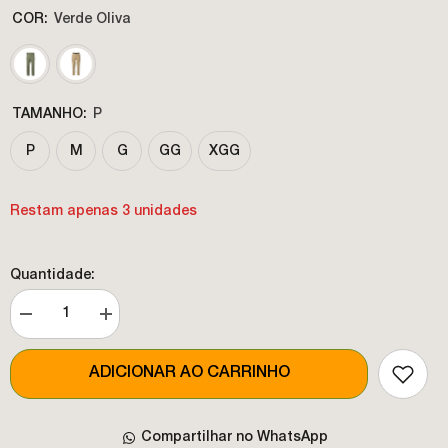
COR:
Verde Oliva
TAMANHO:
P
P
M
G
GG
XGG
Restam apenas 3 unidades
Quantidade:
Diminuir
Aumentar
a
a
quantidade
quantidade
de
de
ADICIONAR AO CARRINHO
CALÇA
CALÇA
BERMUDA
BERMUDA
ATACAMA
ATACAMA
MASCULINO
MASCULINO
Compartilhar no WhatsApp
II
II