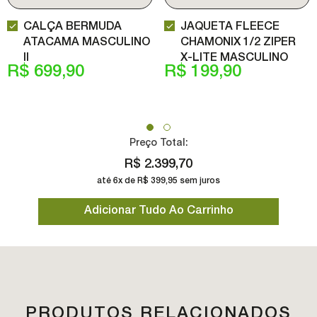
TAMANHO:
P
TAMANHO:
P
P
M
P
G
M
GG
G
XGG
GG
XGG
CALÇA BERMUDA
JAQUETA FLEECE
ATACAMA MASCULINO
CHAMONIX 1/2 ZIPER
II
X-LITE MASCULINO
R$ 699,90
R$ 199,90
Preço Total:
R$ 2.399,70
até
6
x de
R$ 399,95
sem juros
PRODUTOS RELACIONADOS